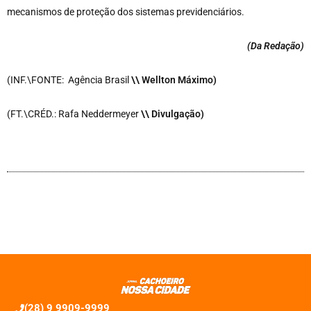
mecanismos de proteção dos sistemas previdenciários.
(Da Redação
)
(INF.\FONTE: Agência Brasil
\\ Wellton Máximo)
(FT.\CRÉD.: Rafa Neddermeyer
\\ Divulgação)
(28) 9 9909-9999