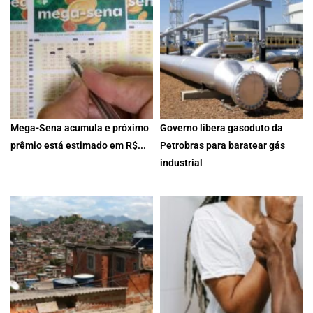
3 de agosto de 2026
3 de agosto de 2026
Mega-Sena acumula e próximo
Governo libera gasoduto da
prêmio está estimado em R$...
Petrobras para baratear gás
industrial
Dezenas sorteadas foram: 30 -
35 - 38 -...
Ministério estima que mudança
deve reduzir valor do gás...
31 de julho de 2026
31 de julho de 2026