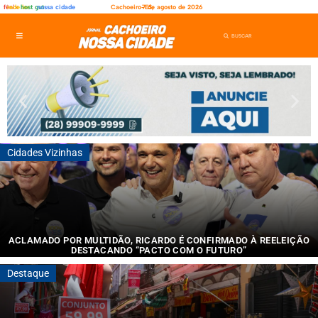
fênix
rede ler
host gut
nossa cidade
Cachoeiro-ES,
7 de agosto de 2026
Cidades Vizinhas
ACLAMADO POR MULTIDÃO, RICARDO É CONFIRMADO À REELEIÇÃO
DESTACANDO “PACTO COM O FUTURO”
MDB....
Destaque