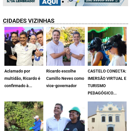
CIDADES VIZINHAS
Aclamado por
Ricardo escolhe
CASTELO CONECTA:
multidão, Ricardo é
Camillo Neves como
IMERSÃO VIRTUAL E
confirmado à...
vice-governador
TURISMO
MDB homologa
O governador do
PEDAGÓGICO...
candidatura do
Espírito Santo,...
Durante a XXXV
governador...
Expo Agro...
4 de agosto de
6 de agosto de
3 de agosto de
2026
2026
2026