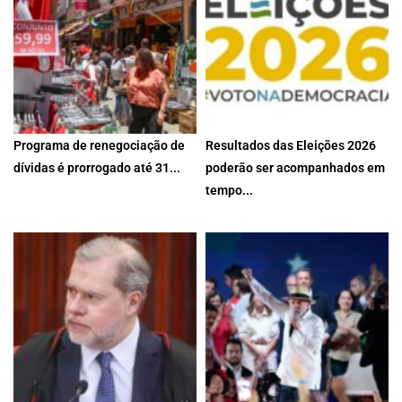
Programa de renegociação de
Resultados das Eleições 2026
dívidas é prorrogado até 31...
poderão ser acompanhados em
tempo...
Medida foi oficializada no Diário
Oficial da União deste...
Site e app do TSE permitirão
consultar totalização dos...
5 de agosto de 2026
5 de agosto de 2026