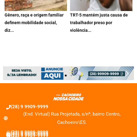
Gênero, raça e origem familiar
TRT-5 mantém justa causa de
definem mobilidade social,
trabalhador preso por
diz...
violência...
Educação é o fator mais
Colegiado considerou que
associado à ascensão de...
documentos da ação criminal
demonstraram quebra...
31 de julho de 2026
30 de julho de 2026
(28) 9 9909-9999
(End. Virtual) Rua Projetada, s/nº, bairro Centro,
Cachoeiro\ES.
(28) 9 9909-9999
(28) 9 9909-9999
(28) 9 9909-9999