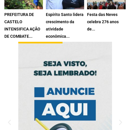
PREFEITURA DE
Espírito Santo lidera
Festa das Neves
CASTELO
crescimento da
celebra 276 anos
INTENSIFICA AÇÃO
atividade
de...
A Paróquia Nossa
DE COMBATE...
econômica...
A Prefeitura de
Estado registrou alta
Senhora das...
Castelo, por...
de 4,4%...
26 de julho de
3 de agosto de
30 de julho de
2026
2026
2026