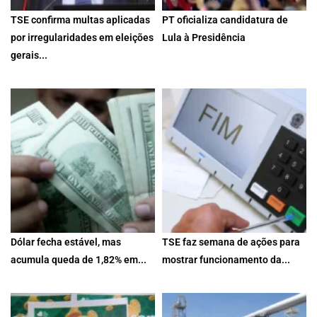
TSE confirma multas aplicadas
PT oficializa candidatura de
por irregularidades em eleições
Lula à Presidência
gerais...
Geraldo Alckmin compõe a
Decisão do Tribunal foi unânime
chapa como candidato à Vice-
em ambos os casos,...
Presidência...
5 de agosto de 2026
3 de agosto de 2026
Dólar fecha estável, mas
TSE faz semana de ações para
acumula queda de 1,82% em...
mostrar funcionamento da...
Bolsa sobe 3,5% no mês e
Uma live será realizada nesta
petróleo salta mais...
segunda (3), às 17h30,...