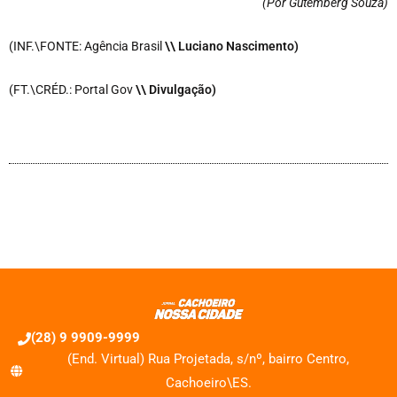
(Por Gutemberg Souza
)
(INF.\FONTE: Agência Brasil
\\ Luciano Nascimento)
(FT.\CRÉD.: Portal Gov
\\ Divulgação)
(28) 9 9909-9999
(End. Virtual) Rua Projetada, s/nº, bairro Centro,
Cachoeiro\ES.