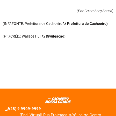
(Por Gutemberg Souza
)
(INF.\FONTE: Prefeitura de Cachoeiro
\\ Prefeitura de Cachoeiro)
(FT.\CRÉD.: Wallace Hull
\\ Divulgação)
(28) 9 9909-9999
(End. Virtual) Rua Projetada, s/nº, bairro Centro,