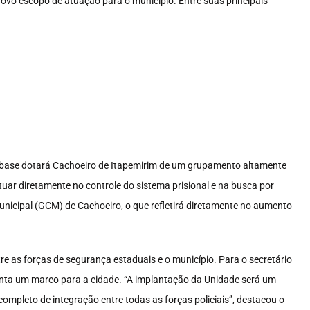
novo escopo de atuação para o município. Entre suas principais
a base dotará Cachoeiro de Itapemirim de um grupamento altamente
tuar diretamente no controle do sistema prisional e na busca por
unicipal (GCM) de Cachoeiro, o que refletirá diretamente no aumento
tre as forças de segurança estaduais e o município. Para o secretário
senta um marco para a cidade. “A implantação da Unidade será um
ompleto de integração entre todas as forças policiais”, destacou o