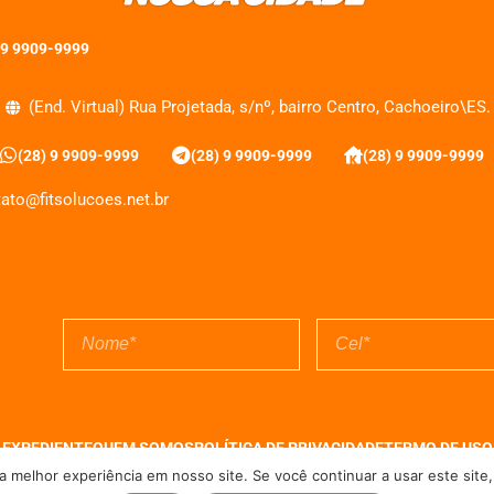
 9 9909-9999
(End. Virtual) Rua Projetada, s/nº, bairro Centro, Cachoeiro\ES.
(28) 9 9909-9999
(28) 9 9909-9999
(28) 9 9909-9999
ato@fitsolucoes.net.br
EXPEDIENTE
QUEM SOMOS
POLÍTICA DE PRIVACIDADE
TERMO DE USO
 melhor experiência em nosso site. Se você continuar a usar este site,