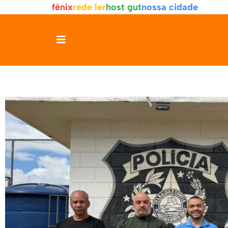
fênix
rede ler
host gut
nossa cidade