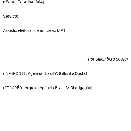
e Santa Catarina (304).
Serviço
:
Assédio eleitoral:
denuncie ao MPT
(Por Gutemberg Souza
)
(INF.\FONTE: Agência Brasil
\\ Gilberto Costa)
(FT.\CRÉD.: Arquivo Agência Brasil
\\ Divulgação)