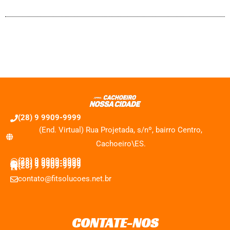
(28) 9 9909-9999
(End. Virtual) Rua Projetada, s/nº, bairro Centro,
Cachoeiro\ES.
(28) 9 9909-9999
(28) 9 9909-9999
(28) 9 9909-9999
contato@fitsolucoes.net.br
CONTATE-NOS