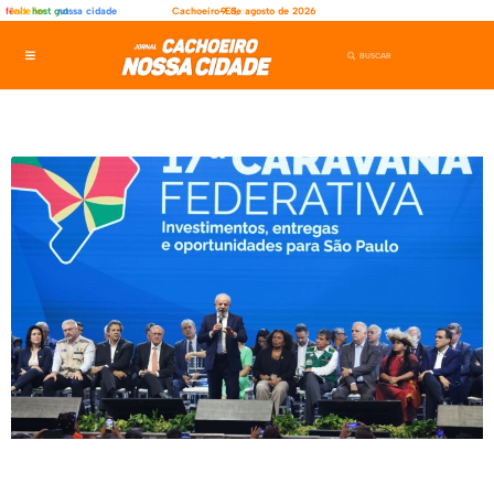
fênix
rede ler
host gut
nossa cidade
Cachoeiro-ES,
9 de agosto de 2026