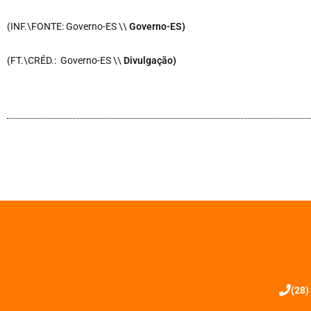
(INF.\FONTE: Governo-ES \\
Governo-ES)
(FT.\CRÉD.: Governo-ES \\
Divulgação)
(28)