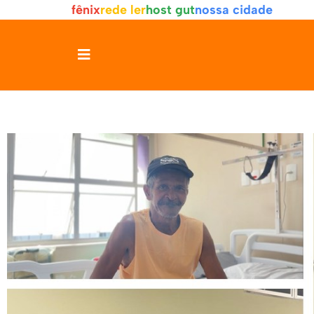
fênix
rede ler
host gut
nossa cidade