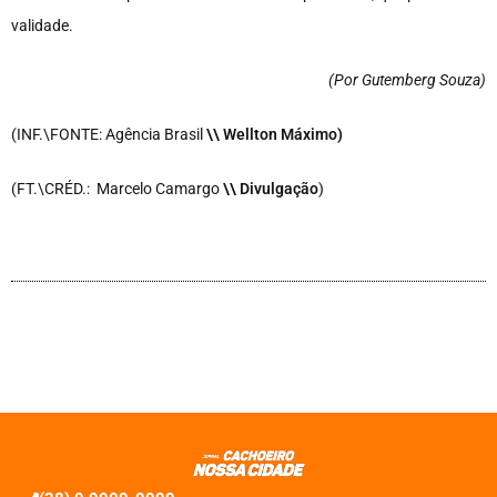
validade.
(Por Gutemberg Souza
)
(INF.\FONTE: Agência Brasil
\\ Wellton Máximo)
(FT.\CRÉD.: Marcelo Camargo
\\ Divulgação
)