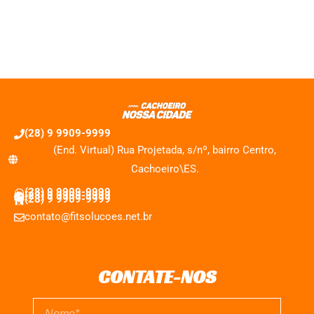
(28) 9 9909-9999
(End. Virtual) Rua Projetada, s/nº, bairro Centro,
Cachoeiro\ES.
(28) 9 9909-9999
(28) 9 9909-9999
(28) 9 9909-9999
contato@fitsolucoes.net.br
CONTATE-NOS