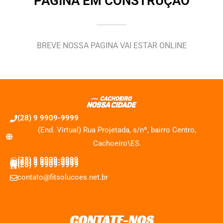
PAGINA EM CONSTRUÇÃO
BREVE NOSSA PAGINA VAI ESTAR ONLINE
(28) 9 9909-9999
(End. Virtual) Rua Projetada, s/nº, bairro Centro,
Cachoeiro\ES.
(28) 9 9909-9999
(28) 9 9909-9999
(28) 9 9909-9999
contato@fitsolucoes.net.br
CONTATE-NOS