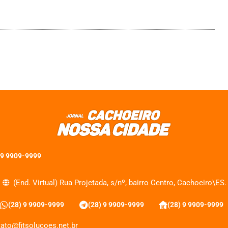
 9 9909-9999
(End. Virtual) Rua Projetada, s/nº, bairro Centro, Cachoeiro\ES.
(28) 9 9909-9999
(28) 9 9909-9999
(28) 9 9909-9999
ato@fitsolucoes.net.br