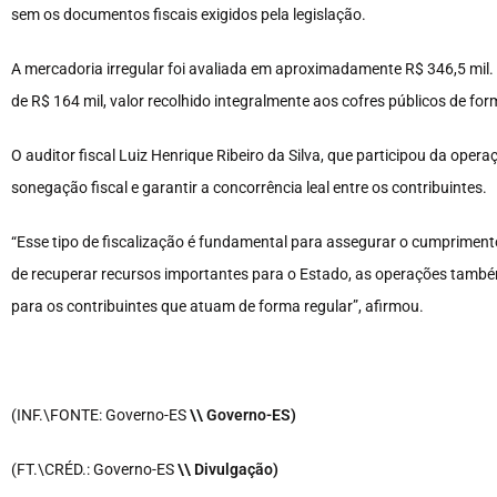
sem os documentos fiscais exigidos pela legislação.
A mercadoria irregular foi avaliada em aproximadamente R$ 346,5 mil. 
de R$ 164 mil, valor recolhido integralmente aos cofres públicos de fo
O auditor fiscal Luiz Henrique Ribeiro da Silva, que participou da ope
sonegação fiscal e garantir a concorrência leal entre os contribuintes.
“Esse tipo de fiscalização é fundamental para assegurar o cumprimento d
de recuperar recursos importantes para o Estado, as operações tamb
para os contribuintes que atuam de forma regular”, afirmou.
(INF.\FONTE: Governo-ES
\\ Governo-ES)
(FT.\CRÉD.: Governo-ES
\\ Divulgação)