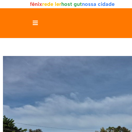
fênix
rede ler
host gut
nossa cidade