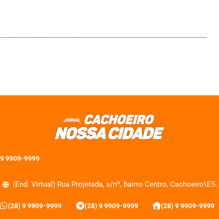
 9 9909-9999
(End. Virtual) Rua Projetada, s/nº, bairro Centro, Cachoeiro\ES.
(28) 9 9909-9999
(28) 9 9909-9999
(28) 9 9909-9999