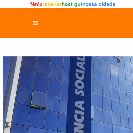
fênix
rede ler
host gut
nossa cidade