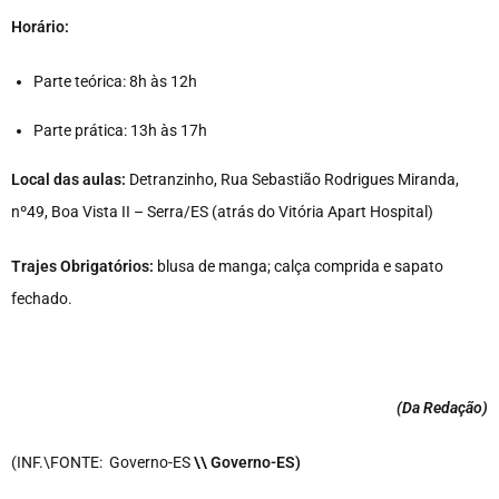
Horário:
Parte teórica: 8h às 12h
Parte prática: 13h às 17h
Local das aulas:
Detranzinho, Rua Sebastião Rodrigues Miranda,
nº49, Boa Vista II – Serra/ES (
atrás do Vitória Apart Hospital)
Trajes Obrigatórios:
blusa de manga; calça comprida e sapato
fechado.
(Da Redação
)
(INF.\FONTE: Governo-ES
\\ Governo-ES)