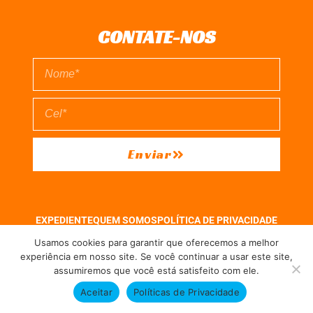
CONTATE-NOS
Enviar
EXPEDIENTE
QUEM SOMOS
POLÍTICA DE PRIVACIDADE
TERMO DE USO
Usamos cookies para garantir que oferecemos a melhor
experiência em nosso site. Se você continuar a usar este site,
assumiremos que você está satisfeito com ele.
Direitos reservados à FIT Soluções = Atualizado pelo Consórcio de Agências:
Kriativuz e Philadelphia = Hospedado em
hostgut.com.br
Aceitar
Políticas de Privacidade