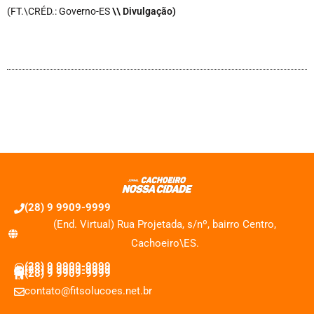
(FT.\CRÉD.: Governo-ES
\\ Divulgação)
(28) 9 9909-9999
(End. Virtual) Rua Projetada, s/nº, bairro Centro,
Cachoeiro\ES.
(28) 9 9909-9999
(28) 9 9909-9999
(28) 9 9909-9999
contato@fitsolucoes.net.br