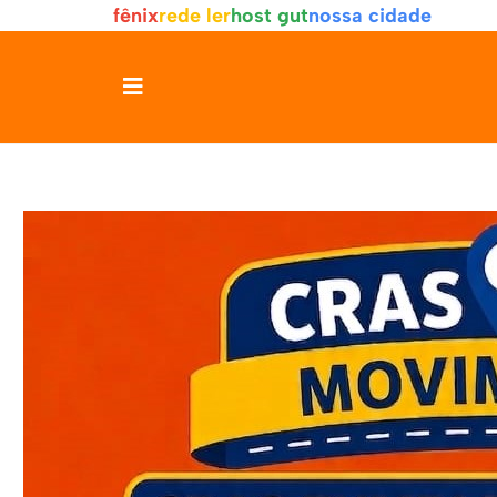
fênix
rede ler
host gut
nossa cidade