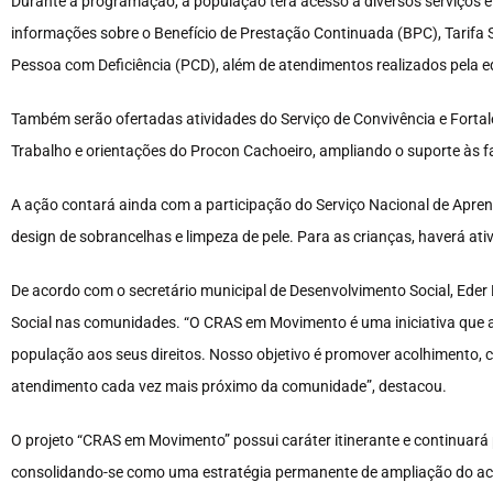
Durante a programação, a população terá acesso a diversos serviços e
informações sobre o Benefício de Prestação Continuada (BPC), Tarifa 
Pessoa com Deficiência (PCD), além de atendimentos realizados pela e
Também serão ofertadas atividades do Serviço de Convivência e Fort
Trabalho e orientações do Procon Cachoeiro, ampliando o suporte às fa
A ação contará ainda com a participação do Serviço Nacional de Apren
design de sobrancelhas e limpeza de pele. Para as crianças, haverá ativ
De acordo com o secretário municipal de Desenvolvimento Social, Eder 
Social nas comunidades. “O CRAS em Movimento é uma iniciativa que apr
população aos seus direitos. Nosso objetivo é promover acolhimento, ci
atendimento cada vez mais próximo da comunidade”, destacou.
O projeto “CRAS em Movimento” possui caráter itinerante e continuará 
consolidando-se como uma estratégia permanente de ampliação do ace