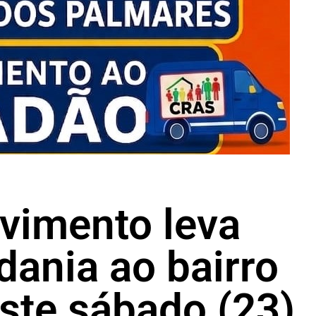
imento leva
dania ao bairro
ste sábado (23)