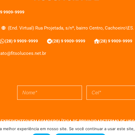
 9 9909-9999
(End. Virtual) Rua Projetada, s/nº, bairro Centro, Cachoeiro\ES.
(28) 9 9909-9999
(28) 9 9909-9999
(28) 9 9909-9999
ato@fitsolucoes.net.br
EXPEDIENTE
QUEM SOMOS
POLÍTICA DE PRIVACIDADE
TERMO DE USO
 melhor experiência em nosso site. Se você continuar a usar este site,