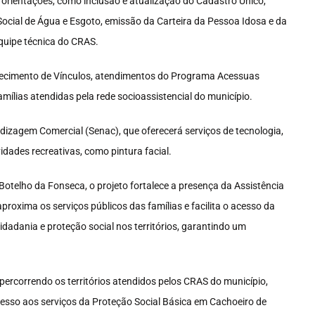
 orientações, como inclusão e atualização do Cadastro Único,
Social de Água e Esgoto, emissão da Carteira da Pessoa Idosa e da
quipe técnica do CRAS.
alecimento de Vínculos, atendimentos do Programa Acessuas
mílias atendidas pela rede socioassistencial do município.
dizagem Comercial (Senac), que oferecerá serviços de tecnologia,
idades recreativas, como pintura facial.
Botelho da Fonseca, o projeto fortalece a presença da Assistência
oxima os serviços públicos das famílias e facilita o acesso da
dadania e proteção social nos territórios, garantindo um
percorrendo os territórios atendidos pelos CRAS do município,
sso aos serviços da Proteção Social Básica em Cachoeiro de