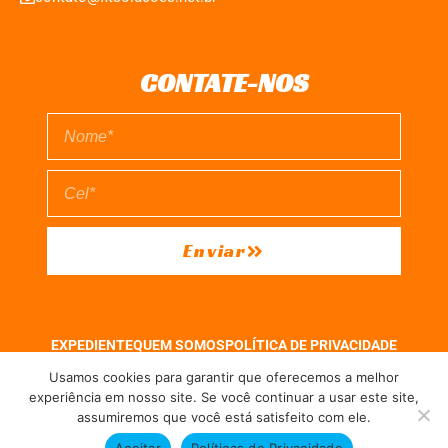
CONTATE-NOS
Enviar
EXPEDIENTE
QUEM SOMOS
POLÍTICA DE PRIVACIDADE
TERMO DE USO
Usamos cookies para garantir que oferecemos a melhor
experiência em nosso site. Se você continuar a usar este site,
assumiremos que você está satisfeito com ele.
Direitos reservados à FIT Soluções = Atualizado pelo Consórcio de Agências:
Kriativuz e Philadelphia = Hospedado em
hostgut.com.br
Aceitar
Políticas de Privacidade