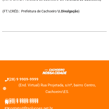
(FT.\CRÉD.: Prefeitura de Cachoeiro
\\ Divulgação
)
(28) 9 9909-9999
(End. Virtual) Rua Projetada, s/nº, bairro Centro,
Cachoeiro\ES.
(28) 9 9909-9999
(28) 9 9909-9999
(28) 9 9909-9999
contato@fitsolucoes.net.br